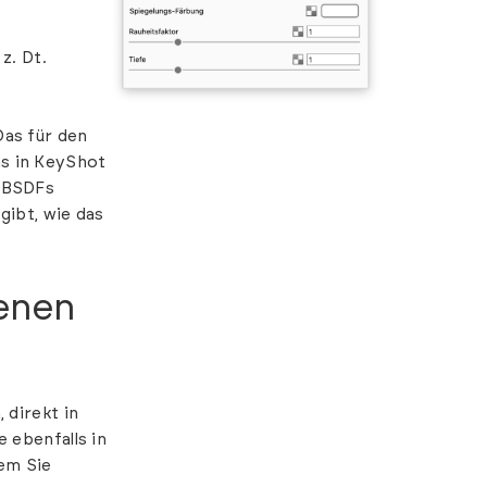
z. Dt.
Das für den
s in KeyShot
e BSDFs
rgibt, wie das
enen
 direkt in
 ebenfalls in
em Sie