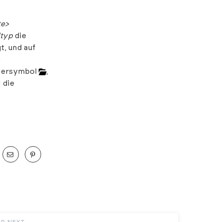
te>
ltyp
die
t, und auf
n
dnersymbol
,
 die
UP NEXT