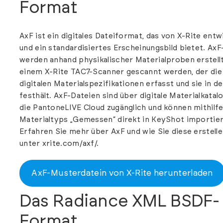
Format
AxF ist ein digitales Dateiformat, das von X-Rite entw
und ein standardisiertes Erscheinungsbild bietet. AxF
werden anhand physikalischer Materialproben erstellt
einem X-Rite TAC7-Scanner gescannt werden, der die
digitalen Materialspezifikationen erfasst und sie in d
festhält. AxF-Dateien sind über digitale Materialkatalo
die PantoneLIVE Cloud zugänglich und können mithilf
Materialtyps „Gemessen“ direkt in KeyShot importie
Erfahren Sie mehr über AxF und wie Sie diese erstell
unter
xrite.com/axf/
.
AxF-Musterdatein von X-Rite herunterladen
Das Radiance XML BSDF-
Format