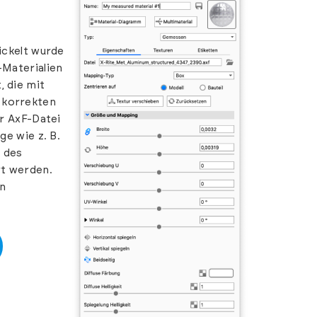
ickelt wurde
-Materialien
, die mit
 korrekten
er AxF-Datei
ge wie z. B.
e des
rt werden.
en