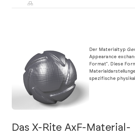
Der Materialtyp
Ge
Appearance exchang
Format“. Diese Form
Materialdarstellung
spezifische physika
Das X-Rite AxF-Material-