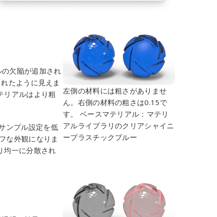
ルの欠陥が追加され
されたように見えま
左側の材料には粗さがありませ
テリアルはより粗
ん。右側の材料の粗さは0.15で
す。
ベースマテリアル：マテリ
アルライブラリのクリアシャイニ
 サンプル設定を低
ープラスチックブルー
フな外観になりま
り均一に分散され