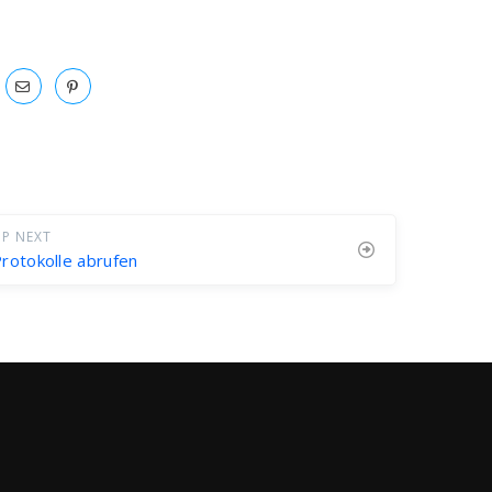
P NEXT
rotokolle abrufen